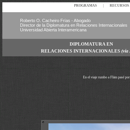
PROGRAMAS
|
RECURSO
Roberto O. Cacheiro Frías - Abogado
Director de la Diplomatura en Relaciones Internacionales
Universidad Abierta Interamericana
DIPLOMATURA EN
RELACIONES
INTERNACIONALES
(vía
En el viaje rumbo a Fläm pasé por