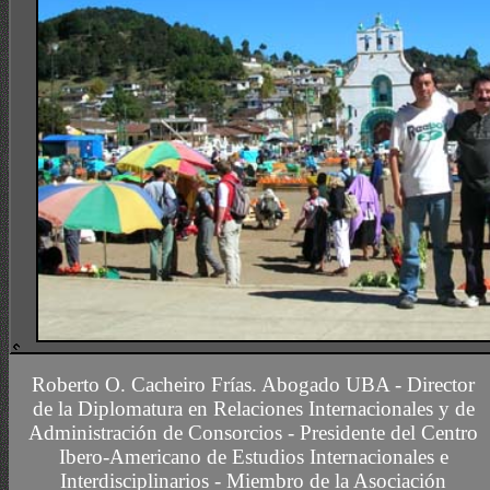
CURSO DE ACTUALIZACION DE ADMINISTRADORES DE CONSC
Roberto O. Cacheiro Frías.
Abogado UBA -
Director
de la Diplomatura en Relaciones Internacionales y de
Administración de Consorcios - Presidente del Centro
Ibero-Americano de Estudios Internacionales e
Interdisciplinarios -
Miembro
de la Asociación