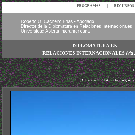
PROGRAMAS
|
RECURSO
Roberto O. Cacheiro Frías - Abogado
Director de la Diplomatura en Relaciones Internacionales
Universidad Abierta Interamericana
DIPLOMATURA EN
RELACIONES
INTERNACIONALES
(vía
S
13 de enero de 2004. Junto al ingeniero 