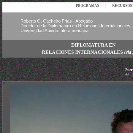
PROGRAMAS
|
RECURSO
Roberto O. Cacheiro Frías - Abogado
Director de la Diplomatura en Relaciones Internacionales
Universidad Abierta Interamericana
DIPLOMATURA EN
RELACIONES
INTERNACIONALES
(vía
Puer
del 1