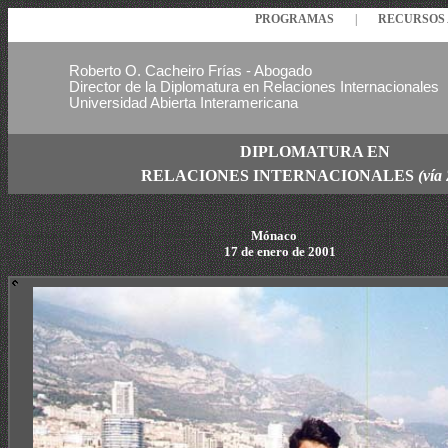
PROGRAMAS
|
RECURSO
Roberto O. Cacheiro Frías - Abogado
Director de la Diplomatura en Relaciones Internacionales
Universidad Abierta Interamericana
DIPLOMATURA EN
RELACIONES
INTERNACIONALES
(vía
Mónaco
17 de enero de 2001