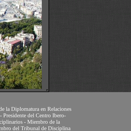
 de la Diplomatura en Relaciones
- Presidente del Centro Ibero-
ciplinarios -
Miembro
de la
mbro del Tribunal de Disciplina