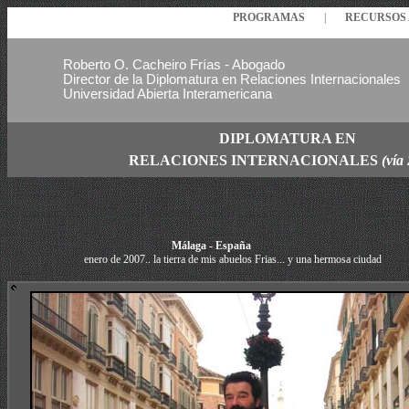
PROGRAMAS
|
RECURSO
Roberto O. Cacheiro Frías - Abogado
Director de la Diplomatura en Relaciones Internacionales
Universidad Abierta Interamericana
DIPLOMATURA EN
RELACIONES
INTERNACIONALES
(vía
Málaga - España
enero de 2007.. la tierra de mis abuelos Frias... y una hermosa ciudad