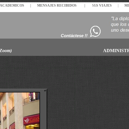
S ACADEMICOS |
MENSAJES
RECIBIDOS
|
Mi
S VIAJES
|
MI
Contáctese !!
 Zoom)
ADMINIST