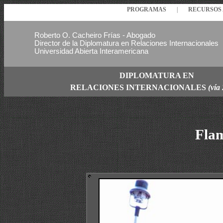
PROGRAMAS
|
RECURSO
Roberto O. Cacheiro Frías - Abogado
Director de la Diplomatura en Relaciones Internacionales
Universidad Abierta Interamericana
DIPLOMATURA EN
RELACIONES
INTERNACIONALES
(vía
Flam