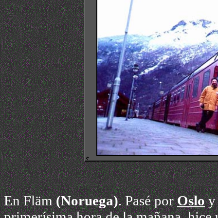
En Fläm
(
Noruega)
. Pasé por
Oslo
y 
primerísima hora de la mañana, hice u