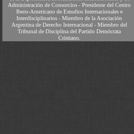
Administración de Consorcios - Presidente del Centro
Ibero-Americano de Estudios Internacionales e
Interdisciplinarios -
Miembro
de la Asociación
Argentina de Derecho Internacional
- Miembro del
Tribunal de Disciplina del Partido Demócrata
Cristiano.