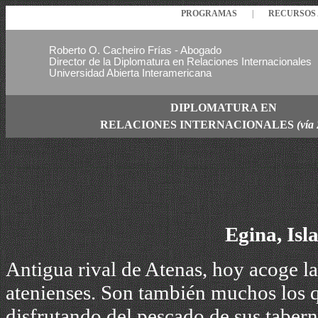
PROGRAMAS
|
RECURSO
Roberto O. Cacheiro Frías - Abogado
Director de la Diplomatura en Relaciones Internacionales
Universidad Abierta Interamericana
DIPLOMATURA EN
RELACIONES
INTERNACIONALES
(vía
Egina, Isla
Antigua rival de Atenas, hoy acoge l
atenienses. Son también muchos los qu
disfrutando del pescado de sus tabern