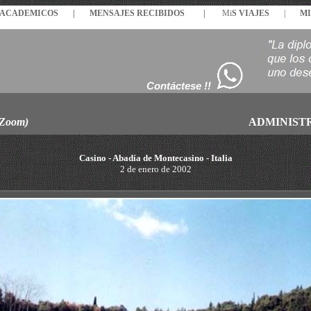
S ACADEMICOS |
MENSAJES
RECIBIDOS
|
Mi
S VIAJES
|
MI
Contáctese !!
 Zoom)
ADMINIST
Casino - Abadía de Montecasino - Italia
2 de enero de 2002