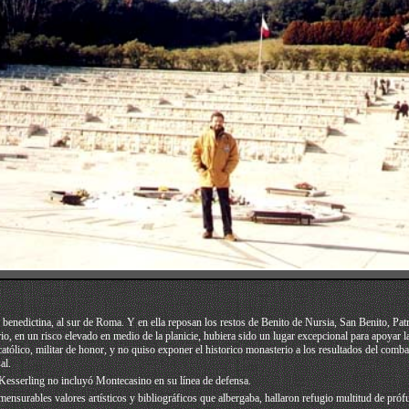
a benedictina, al sur de Roma. Y en ella reposan los restos de Benito de Nursia, San Benito, Pat
 en un risco elevado en medio de la planicie, hubiera sido un lugar excepcional para apoyar la 
católico, militar de honor, y no quiso exponer el historico monasterio a los resultados del comba
al.
r, Kesserling no incluyó Montecasino en su línea de defensa.
onmensurables valores artísticos y bibliográficos que albergaba, hallaron refugio multitud de p