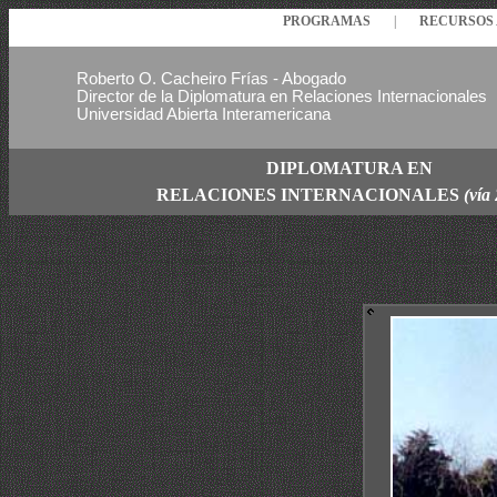
PROGRAMAS
|
RECURSO
Roberto O. Cacheiro Frías - Abogado
Director de la Diplomatura en Relaciones Internacionales
Universidad Abierta Interamericana
DIPLOMATURA EN
RELACIONES
INTERNACIONALES
(vía