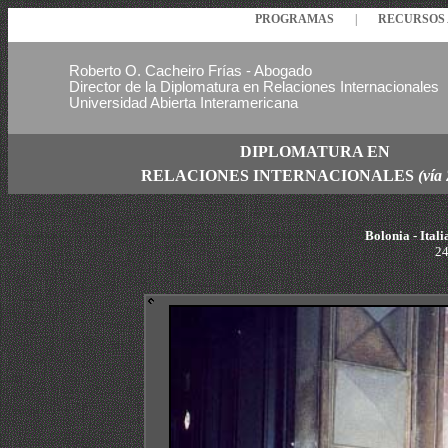
PROGRAMAS
|
RECURSO
Roberto O. Cacheiro Frías - Abogado
Director de la Diplomatura en Relaciones Internacionales
Universidad Abierta Interamericana
DIPLOMATURA EN
RELACIONES
INTERNACIONALES
(vía
Bolonia - Itali
24