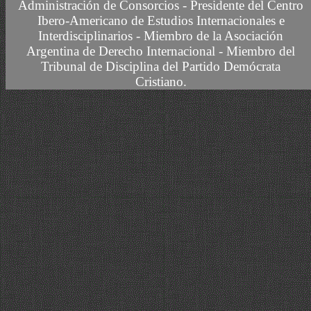
Administración de Consorcios - Presidente del Centro
Ibero-Americano de Estudios Internacionales e
Interdisciplinarios -
Miembro
de la Asociación
Argentina de Derecho Internacional
- Miembro del
Tribunal de Disciplina del Partido Demócrata
Cristiano.