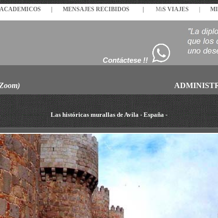
S ACADEMICOS |
MENSAJES
RECIBIDOS
|
Mi
S VIAJES
|
MI
Contáctese !!
 Zoom)
ADMINIST
Las históricas murallas de Avila - España -