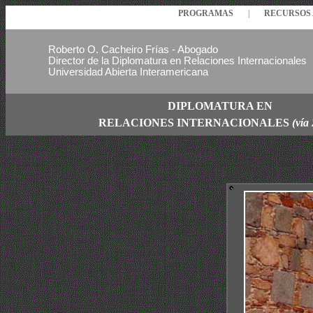
PROGRAMAS
|
RECURSO
Roberto O. Cacheiro Frías - Abogado
Director de la Diplomatura en Relaciones Internacionales
Universidad Abierta Interamericana
DIPLOMATURA EN
RELACIONES
INTERNACIONALES
(vía