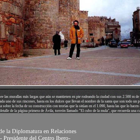
osee las murallas más largas que aún se mantienen en pie rodeando la ciudad con sus 2.500 m de
ada uno de sus rincones, hasta en los dulces que llevan el nombre de la santa que son todo un 
bre la fecha de su construcción con teorías que la sitúan en el 1.090, hasta las que lo hacen en
detalle de la página primera de Ávila, torreón llamado "El cubo de la mula", que recuerda una cur
 de la Diplomatura en Relaciones
- Presidente del Centro Ibero-