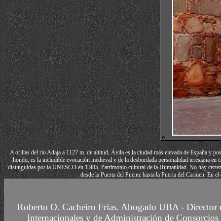
A orillas del río Adaja a 1127 m. de altitud, Ávila es la ciudad más elevada de España y p
hondo, es la ineludible evocación medieval y de la desbordada personalidad teresiana en c
distinguidas por la UNESCO en 1.985, Patrimonio cultural de la Humanidad. No hay certeza so
desde la Puerta del Puente hasta la Puerta del Carmen. En el 
CURSO DE ACTUALIZACION DE ADMINISTRADORES DE CONSC
Roberto O. Cacheiro Frías.
Abogado UBA -
Director
Internacionales y de Administración de Consorcios 