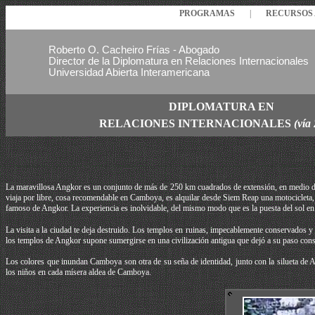
PROGRAMAS
|
RECURSO
Roberto O. Cacheiro Frías - Abogado
Director de la Diplomatura en Relaciones Internacionales
Universidad Abierta Interamericana
DIPLOMATURA EN
RELACIONES
INTERNACIONALES
(vía
La maravillosa Angkor es un conjunto de más de 250 km cuadrados de extensión, en medio de l
viaja por libre, cosa recomendable en Camboya, es alquilar desde Siem Reap una motocicleta, 
famoso de Angkor. La experiencia es inolvidable, del mismo modo que es la puesta del sol en e
La visita a la ciudad te deja destruido. Los templos en ruinas, impecablemente conservados y 
los templos de Angkor supone sumergirse en una civilización antigua que dejó a su paso cons
Los colores que inundan Camboya son otra de su seña de identidad, junto con la silueta de An
los niños en cada mísera aldea de Camboya.