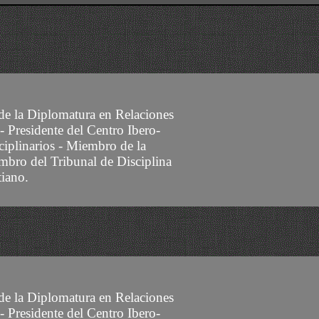
 de la Diplomatura en Relaciones
- Presidente del Centro Ibero-
ciplinarios -
Miembro
de la
mbro del Tribunal de Disciplina
tiano.
 de la Diplomatura en Relaciones
- Presidente del Centro Ibero-