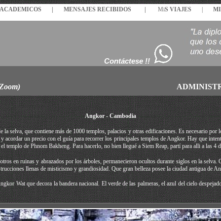
S ACADEMICOS |
MENSAJES
RECIBIDOS
|
Mi
S VIAJES
|
MI
Contáctese !!
 Zoom)
ADMINIST
Angkor - Cambodia
a selva, que contiene más de 1000 templos, palacios y otras edificaciones. Es necesario por lo
y acordar un precio con el guía para recorrer los principales templos de Angkor. Hay que intent
l templo de Phnom Bakheng. Para hacerlo, no bien llegué a Siem Reap, partí para alli a las 4 de
otros en ruinas y abrazados por los árboles, permanecieron ocultos durante siglos en la selva.
trucciones llenas de misticismo y grandiosidad. Que gran belleza posee la ciudad antigua de 
gkor Wat que decora la bandera nacional. El verde de las palmeras, el azul del cielo despejado