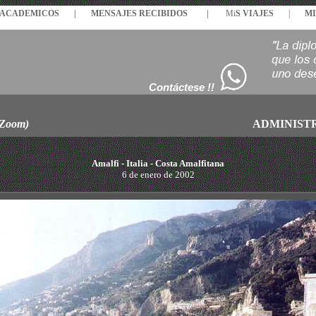
S ACADEMICOS |
MENSAJES
RECIBIDOS
|
Mi
S VIAJES
|
MI
Contáctese !!
 Zoom)
ADMINIST
Amalfi - Italia - Costa Amalfitana
6 de enero de 2002