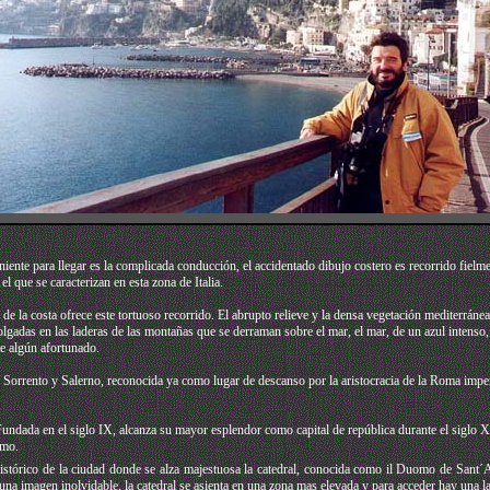
niente para llegar es la complicada conducción, el accidentado dibujo costero es recorrido fielm
l que se caracterizan en esta zona de Italia.
e la costa ofrece este tortuoso recorrido. El abrupto relieve y la densa vegetación mediterrá
 colgadas en las laderas de las montañas que se derraman sobre el mar, el mar, de un azul inten
de algún afortunado.
re Sorrento y Salerno, reconocida ya como lugar de descanso por la aristocracia de la Roma imper
 Fundada en el siglo IX, alcanza su mayor esplendor como capital de república durante el siglo 
smo.
istórico de la ciudad donde se alza majestuosa la catedral, conocida como il Duomo de Sant´An
 una imagen inolvidable, la catedral se asienta en una zona mas elevada y para acceder hay una la