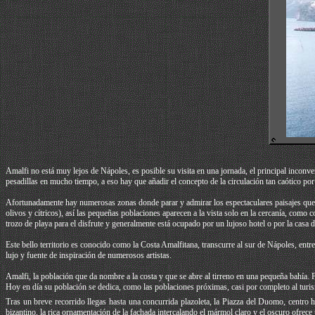
Amalfi no está muy lejos de Nápoles, es posible su visita en una jornada, el principal inconve
pesadillas en mucho tiempo, a eso hay que añadir el concepto de la circulación tan caótico por e
Afortunadamente hay numerosas zonas donde parar y admirar los espectaculares paisajes que d
olivos y cítricos), así las pequeñas poblaciones aparecen a la vista solo en la cercanía, como
trozo de playa para el disfrute y generalmente está ocupado por un lujoso hotel o por la casa 
Este bello territorio es conocido como la Costa Amalfitana, transcurre al sur de Nápoles, ent
lujo y fuente de inspiración de numerosos artistas.
Amalfi, la población que da nombre a la costa y que se abre al tirreno en una pequeña bahía.
Hoy en día su población se dedica, como las poblaciones próximas, casi por completo al turi
Tras un breve recorrido llegas hasta una concurrida plazoleta, la Piazza del Duomo, centro h
bizantino, la rica ornamentación de la fachada intercalando el mármol claro y el oscuro ofrece