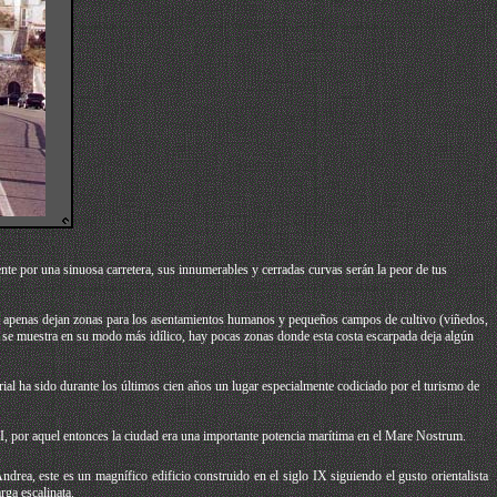
ente por una sinuosa carretera, sus innumerables y cerradas curvas serán la peor de tus
nea apenas dejan zonas para los asentamientos humanos y pequeños campos de cultivo (viñedos,
so, se muestra en su modo más idílico, hay pocas zonas donde esta costa escarpada deja algún
ial ha sido durante los últimos cien años un lugar especialmente codiciado por el turismo de
XI, por aquel entonces la ciudad era una importante potencia marítima en el Mare Nostrum.
drea, este es un magnífico edificio construido en el siglo IX siguiendo el gusto orientalista
rga escalinata.