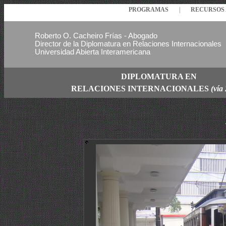
PROGRAMAS
|
RECURSO
Roberto O. Cacheiro Frías - Abogado
Director de la Diplomatura en Relaciones Internacionales
Universidad Abierta Interamericana
DIPLOMATURA EN
RELACIONES
INTERNACIONALES
(vía