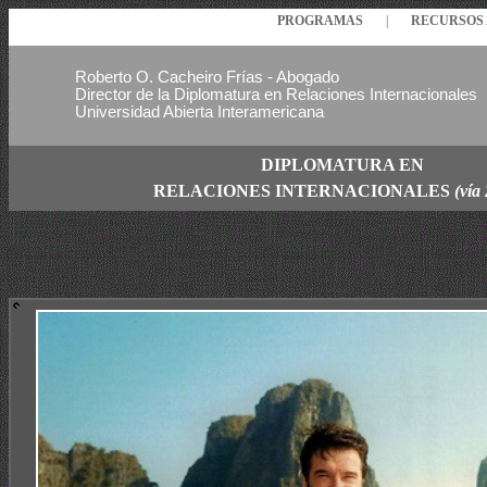
PROGRAMAS
|
RECURSO
Roberto O. Cacheiro Frías - Abogado
Director de la Diplomatura en Relaciones Internacionales
Universidad Abierta Interamericana
DIPLOMATURA EN
RELACIONES
INTERNACIONALES
(vía