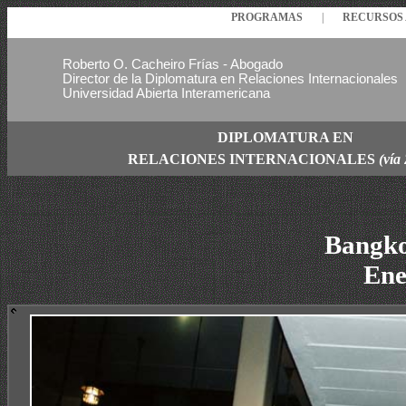
PROGRAMAS
|
RECURSO
Roberto O. Cacheiro Frías - Abogado
Director de la Diplomatura en Relaciones Internacionales
Universidad Abierta Interamericana
DIPLOMATURA EN
RELACIONES
INTERNACIONALES
(vía
Bangko
Ene