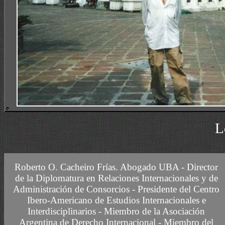
Los templos de
CURSO DE ACTUALIZACION DE ADMINISTRADORES DE CONSC
Roberto O. Cacheiro Frías.
Abogado UBA -
Director
de la Diplomatura en Relaciones Internacionales y de
Administración de Consorcios - Presidente del Centro
Ibero-Americano de Estudios Internacionales e
Interdisciplinarios -
Miembro
de la Asociación
Argentina de Derecho Internacional
- Miembro del